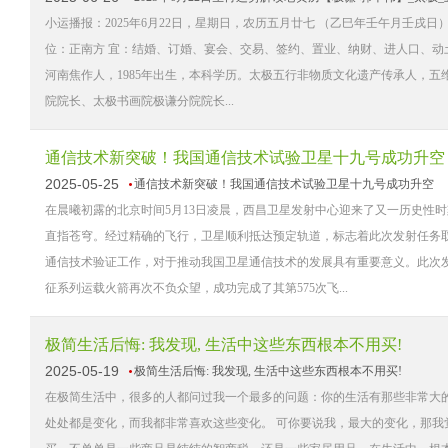
小运播报：2025年6月22日，星期日，农历五月廿七 （乙巳年壬午月壬戌
位：正南方 宜：结婚、订婚、宴会、交易、签约、置业、纳财、进人口、动土
河南焦作人，1985年出生，本科学历。太极五行非物质文化遗产传承人，
院院长、太极书画院极谦分院院长...
通信技术新突破！我国通信技术试验卫星十九号成功升空
2025-05-25
通信技术新突破！我国通信技术试验卫星十九号成功升空
在晨曦初露的北京时间5月13日凌晨，西昌卫星发射中心迎来了又一历史性
直指苍穹。经过精确的飞行，卫星顺利抵达预定轨道，标志着此次发射任务
通信技术验证工作，对于推动我国卫星通信技术的发展具有重要意义。此次
征系列运载火箭再次不负众望，成功完成了其第575次飞...
极简生活后悔: 我发现, 生活中这些东西根本不用买!
2025-05-19
极简生活后悔: 我发现, 生活中这些东西根本不用买!
在极简生活中，很多的人都问过我一个最多的问题：你的生活有那些非常大
处处都是变化，而我都非常喜欢这些变化。 可你要说我，最大的变化，那我