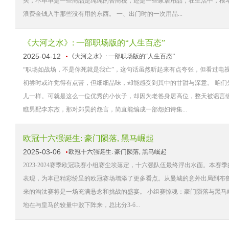
买，不单单是一些商品是纯纯的智商税，还是一些家居用品，在生活中，根
浪费金钱入手那些没有用的东西。 一、出门时的一次用品...
《大河之水》: 一部职场版的“人生百态”
2025-04-12
《大河之水》: 一部职场版的“人生百态”
“职场如战场，不是你死就是我亡”，这句话虽然听起来有点夸张，但看过电
初尝时或许觉得有点苦，但细细品味，却能感受到其中的甘甜与深意。 咱
儿一样。可就是这么一位优秀的小伙子，却因为老爸身居高位，整天被谣言
瞧男配李东杰，那对郑昊的怨言，简直能编成一部怨妇诗集...
欧冠十六强诞生: 豪门陨落, 黑马崛起
2025-03-06
欧冠十六强诞生: 豪门陨落, 黑马崛起
2023-2024赛季欧冠联赛小组赛尘埃落定，十六强队伍最终浮出水面。
表现，为本已精彩纷呈的欧冠赛场增添了更多看点。从曼城的意外出局到布
来的淘汰赛将是一场充满悬念和挑战的盛宴。 小组赛惊魂：豪门陨落与黑马
地在与皇马的较量中败下阵来，总比分3-6...